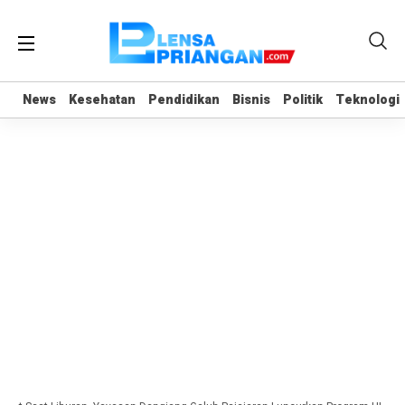
News
News
Kesehatan
Kesehatan
Pendidikan
Pendidikan
Bisnis
Bisnis
Politik
Politik
Teknologi
Teknologi