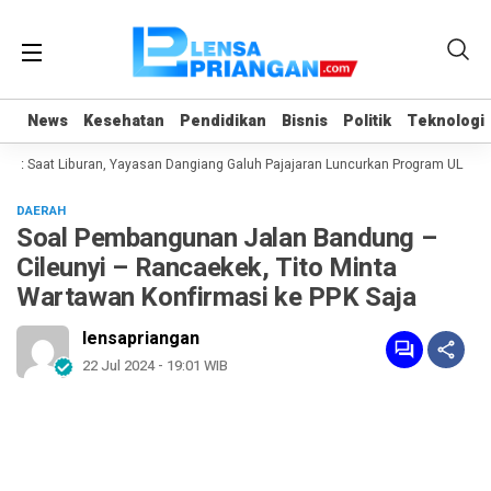
News
News
Kesehatan
Kesehatan
Pendidikan
Pendidikan
Bisnis
Bisnis
Politik
Politik
Teknologi
Teknologi
 Saat Liburan, Yayasan Dangiang Galuh Pajajaran Luncurkan Program ULAS di 
DAERAH
Soal Pembangunan Jalan Bandung –
Cileunyi – Rancaekek, Tito Minta
Wartawan Konfirmasi ke PPK Saja
lensapriangan
22 Jul 2024 - 19:01 WIB