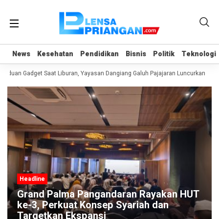
News
News
Kesehatan
Kesehatan
Pendidikan
Pendidikan
Bisnis
Bisnis
Politik
Politik
Teknologi
Teknologi
nduan Gadget Saat Liburan, Yayasan Dangiang Galuh Pajajaran Luncurkan Prog
Headline
Grand Palma Pangandaran Rayakan HUT
ke-3, Perkuat Konsep Syariah dan
Targetkan Ekspansi