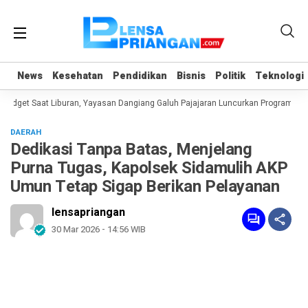
News
News
Kesehatan
Kesehatan
Pendidikan
Pendidikan
Bisnis
Bisnis
Politik
Politik
Teknologi
Teknologi
get Saat Liburan, Yayasan Dangiang Galuh Pajajaran Luncurkan Program ULAS 
DAERAH
Dedikasi Tanpa Batas, Menjelang
Purna Tugas, Kapolsek Sidamulih AKP
Umun Tetap Sigap Berikan Pelayanan
lensapriangan
30 Mar 2026 - 14:56 WIB