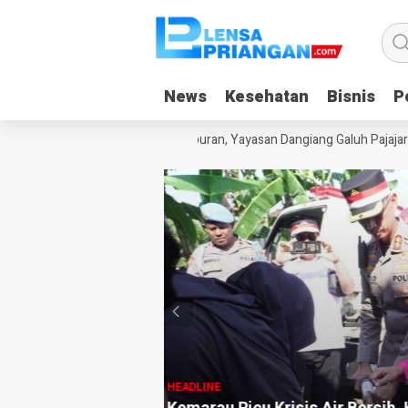
News
News
Kesehatan
Kesehatan
Bisnis
Bisnis
Po
Po
ak Kecanduan Gadget Saat Liburan, Yayasan Dangiang Galuh Pajajaran 
HEADLINE