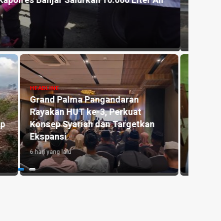
 Asal Bekasi Dapat Perhatian Disdikpora
Kemar
NAS
untu
1 hari y
HEADLINE
Manfaat Aplikasi Pronalin Cek,
HEADLI
Bantu Ibu Hamil Kenali Risiko
Penge
kan
hingga Siapkan Persalinan Lebih
Kedu
Aman
Lahan
1 minggu yang lalu
1 hari y