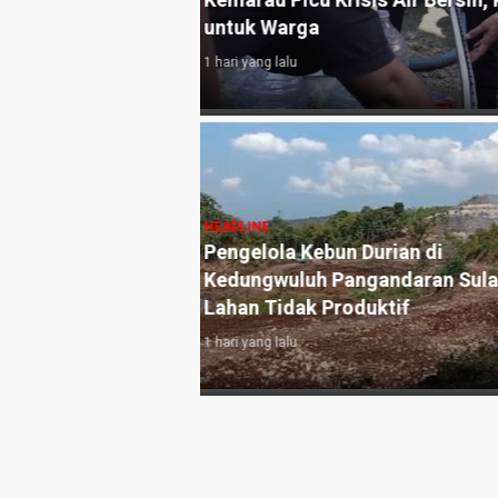
an 10.000 Liter Air
Akhirnya, Tiga Anak Pemulung
Pangandaran, PGRI, dan BAZ
6 hari yang lalu
angandaran
HEADLINE
e-3, Perkuat
Antara Guru dan AI: Peran
h dan Targetkan
Pendidik Tetap Tak Terganti
di Era Kecerdasan Artifisial
1 minggu yang lalu