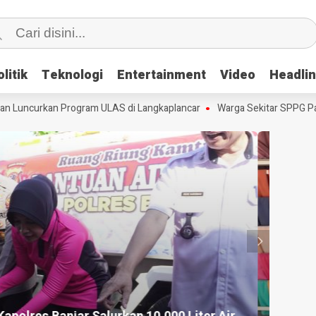
litik
litik
Teknologi
Teknologi
Entertainment
Entertainment
Video
Video
Headli
Headli
Luncurkan Program ULAS di Langkaplancar
Warga Sekitar SPPG Panan
HEADLI