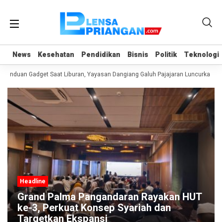
News
News
Kesehatan
Kesehatan
Pendidikan
Pendidikan
Bisnis
Bisnis
Politik
Politik
Teknologi
Teknologi
canduan Gadget Saat Liburan, Yayasan Dangiang Galuh Pajajaran Luncurkan Pr
Headline
Grand Palma Pangandaran Rayakan HUT
ke-3, Perkuat Konsep Syariah dan
Targetkan Ekspansi