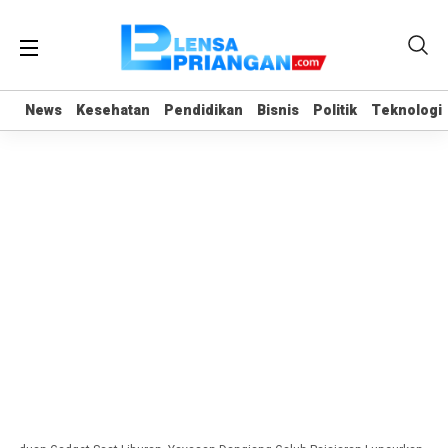
News
News
Kesehatan
Kesehatan
Pendidikan
Pendidikan
Bisnis
Bisnis
Politik
Politik
Teknologi
Teknologi