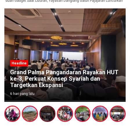
nduan Gadget Saat Liburan, Yayasan Dangiang Galuh Pajajaran Luncurkan Prog
Headline
Grand Palma Pangandaran Rayakan HUT
ke-3, Perkuat Konsep Syariah dan
Targetkan Ekspansi
6 hari yang lalu