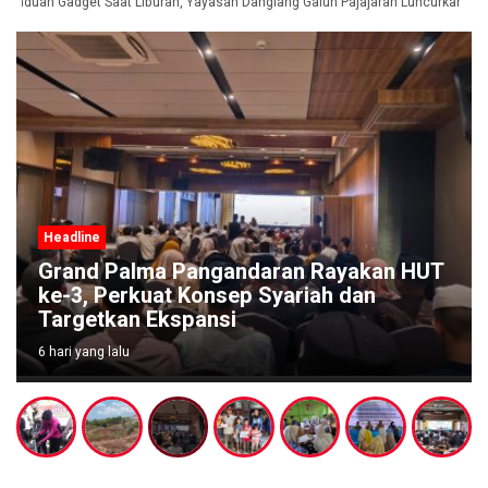
anduan Gadget Saat Liburan, Yayasan Dangiang Galuh Pajajaran Luncurkan Pro
Headline
Grand Palma Pangandaran Rayakan HUT
ke-3, Perkuat Konsep Syariah dan
Targetkan Ekspansi
6 hari yang lalu