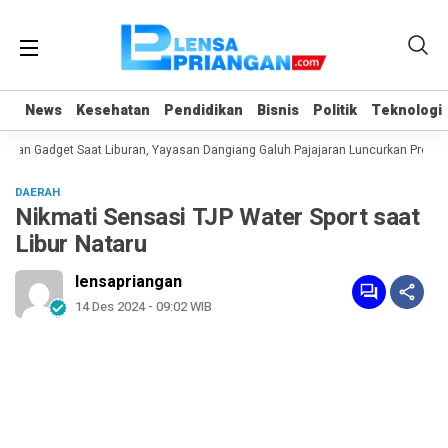
News
News
Kesehatan
Kesehatan
Pendidikan
Pendidikan
Bisnis
Bisnis
Politik
Politik
Teknologi
Teknologi
an Gadget Saat Liburan, Yayasan Dangiang Galuh Pajajaran Luncurkan Program
DAERAH
Nikmati Sensasi TJP Water Sport saat
Libur Nataru
lensapriangan
14 Des 2024 - 09:02 WIB