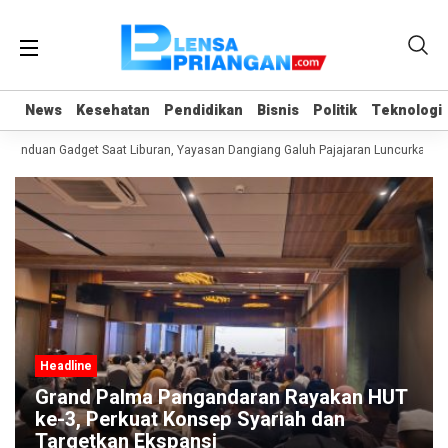
News
News
Kesehatan
Kesehatan
Pendidikan
Pendidikan
Bisnis
Bisnis
Politik
Politik
Teknologi
Teknologi
canduan Gadget Saat Liburan, Yayasan Dangiang Galuh Pajajaran Luncurkan Pr
Headline
Grand Palma Pangandaran Rayakan HUT
ke-3, Perkuat Konsep Syariah dan
Targetkan Ekspansi