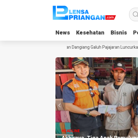
News
News
Kesehatan
Kesehatan
Bisnis
Bisnis
Po
Po
n Gadget Saat Liburan, Yayasan Dangiang Galuh Pajajaran Luncurkan P
HEADLINE