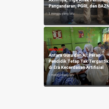
an 10.000 Liter Air
Akhirnya, Tiga Anak Pemulung
Pangandaran, PGRI, dan BAZ
1 minggu yang lalu
angandaran
HEADLINE
e-3, Perkuat
Antara Guru dan AI: Peran
h dan Targetkan
Pendidik Tetap Tak Terganti
di Era Kecerdasan Artifisial
1 minggu yang lalu