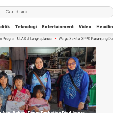
litik
litik
Teknologi
Teknologi
Entertainment
Entertainment
Video
Video
Headli
Headli
rogram ULAS di Langkaplancar
Warga Sekitar SPPG Pananjung Dua Pa
HEADLI