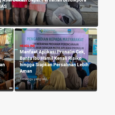
 Asal Bekasi Dapat Perhatian Disdikpora
Kemar
NAS
untu
2 hari y
HEADLINE
Manfaat Aplikasi Pronalin Cek,
HEADLI
Bantu Ibu Hamil Kenali Risiko
Penge
kan
hingga Siapkan Persalinan Lebih
Kedu
Aman
Lahan
1 minggu yang lalu
2 hari y