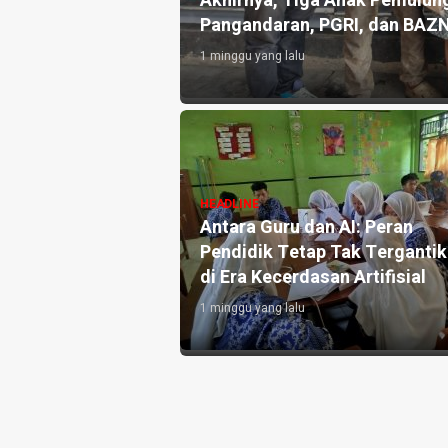
atian Disdikpora
Kemarau Picu Krisis Air Bersi
untuk Warga
3 hari yang lalu
si Pronalin Cek,
HEADLINE
l Kenali Risiko
Pengelola Kebun Durian di
 Persalinan Lebih
Kedungwuluh Pangandaran S
Lahan Tidak Produktif ‎
4 hari yang lalu