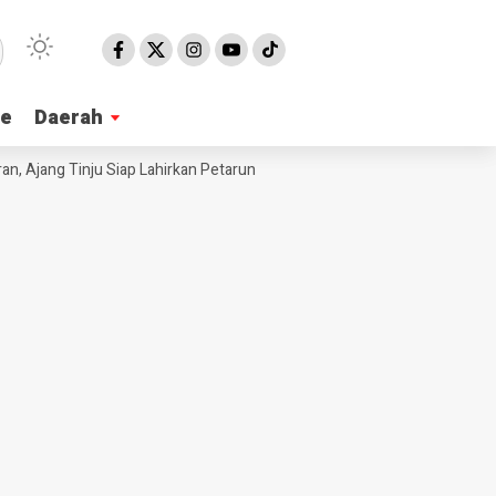
ne
ne
Daerah
Daerah
Ajang Tinju Siap Lahirkan Petarung Muda
Tebar Hewan Kurban, Ratu