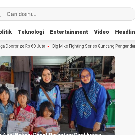
litik
litik
Teknologi
Teknologi
Entertainment
Entertainment
Video
Video
Headli
Headli
oorprize Rp 60 Juta
Big Mike Fighting Series Guncang Pangandaran, 