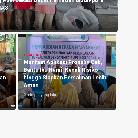
h, Kapolres Banjar Salurkan 10.000 Liter Air
HEADLINE
Grand Palma Pangandaran
Rayakan HUT ke-3, Perkuat
ulap
Konsep Syariah dan Targetkan
Ekspansi
1 minggu yang lalu