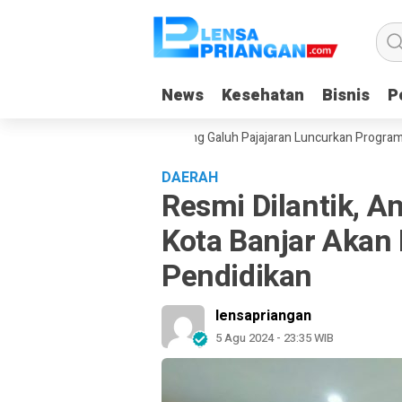
News
News
Kesehatan
Kesehatan
Bisnis
Bisnis
Po
Po
Liburan, Yayasan Dangiang Galuh Pajajaran Luncurkan Program ULAS di
DAERAH
Resmi Dilantik, 
Kota Banjar Akan 
Pendidikan
lensapriangan
5 Agu 2024 - 23:35 WIB