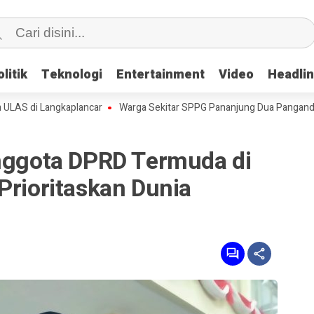
litik
litik
Teknologi
Teknologi
Entertainment
Entertainment
Video
Video
Headli
Headli
 Langkaplancar
Warga Sekitar SPPG Pananjung Dua Pangandaran, Ke
Anggota DPRD Termuda di
Prioritaskan Dunia