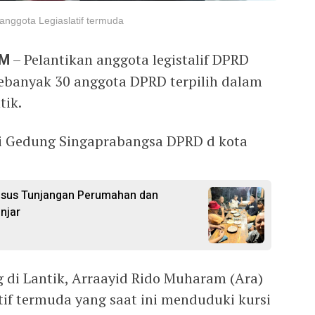
nggota Legiaslatif termuda
OM
– Pelantikan anggota legistalif DPRD
sebanyak 30 anggota DPRD terpilih dalam
tik.
di Gedung Singaprabangsa DPRD d kota
Kasus Tunjangan Perumahan dan
njar
ng di Lantik, Arraayid Rido Muharam (Ara)
if termuda yang saat ini menduduki kursi