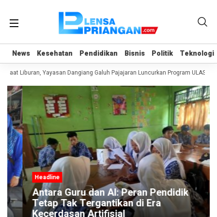
News
News
Kesehatan
Kesehatan
Pendidikan
Pendidikan
Bisnis
Bisnis
Politik
Politik
Teknologi
Teknologi
Saat Liburan, Yayasan Dangiang Galuh Pajajaran Luncurkan Program ULAS di L
Headline
Antara Guru dan AI: Peran Pendidik
Tetap Tak Tergantikan di Era
Kecerdasan Artifisial