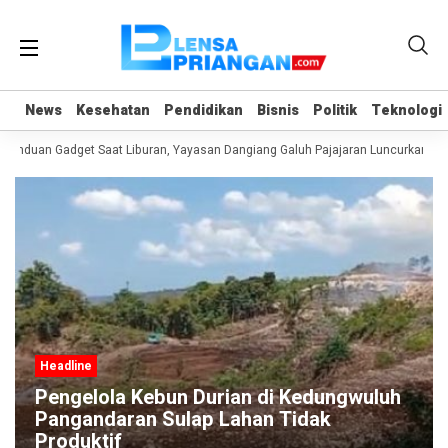
News
News
Kesehatan
Kesehatan
Pendidikan
Pendidikan
Bisnis
Bisnis
Politik
Politik
Teknologi
Teknologi
anduan Gadget Saat Liburan, Yayasan Dangiang Galuh Pajajaran Luncurkan Pro
Headline
Pengelola Kebun Durian di Kedungwuluh
Pangandaran Sulap Lahan Tidak
Produktif ‎