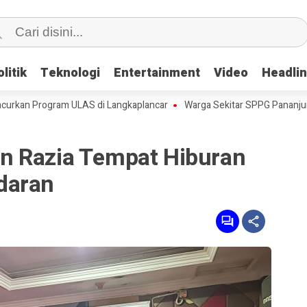
litik
litik
Teknologi
Teknologi
Entertainment
Entertainment
Video
Video
Headli
Headli
Program ULAS di Langkaplancar
Warga Sekitar SPPG Pananjung Dua 
n Razia Tempat Hiburan
daran