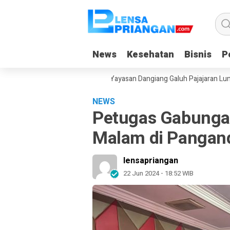
News
News
Kesehatan
Kesehatan
Bisnis
Bisnis
Po
Po
an Gadget Saat Liburan, Yayasan Dangiang Galuh Pajajaran Luncurkan 
NEWS
Petugas Gabunga
Malam di Pangan
lensapriangan
22 Jun 2024 - 18:52 WIB