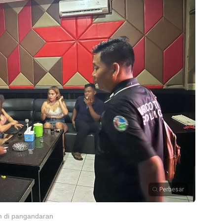
Perbesar
m di pangandaran