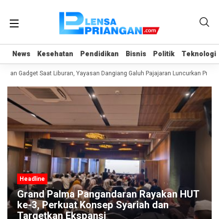
News
News
Kesehatan
Kesehatan
Pendidikan
Pendidikan
Bisnis
Bisnis
Politik
Politik
Teknologi
Teknologi
uan Gadget Saat Liburan, Yayasan Dangiang Galuh Pajajaran Luncurkan Progra
Headline
Grand Palma Pangandaran Rayakan HUT
ke-3, Perkuat Konsep Syariah dan
Targetkan Ekspansi