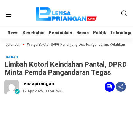
News
News
Kesehatan
Kesehatan
Pendidikan
Pendidikan
Bisnis
Bisnis
Politik
Politik
Teknologi
Teknologi
gkaplancar
Warga Sekitar SPPG Pananjung Dua Pangandaran, Keluhkan Pol
DAERAH
Limbah Kotori Keindahan Pantai, DPRD
Minta Pemda Pangandaran Tegas
lensapriangan
12 Apr 2025 - 08:48 WIB