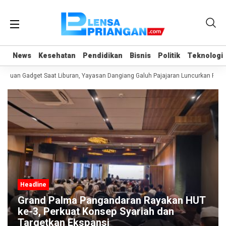
News
News
Kesehatan
Kesehatan
Pendidikan
Pendidikan
Bisnis
Bisnis
Politik
Politik
Teknologi
Teknologi
nduan Gadget Saat Liburan, Yayasan Dangiang Galuh Pajajaran Luncurkan Progr
Headline
Grand Palma Pangandaran Rayakan HUT
ke-3, Perkuat Konsep Syariah dan
Targetkan Ekspansi