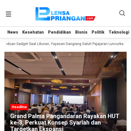
News
News
Kesehatan
Kesehatan
Pendidikan
Pendidikan
Bisnis
Bisnis
Politik
Politik
Teknologi
Teknologi
anduan Gadget Saat Liburan, Yayasan Dangiang Galuh Pajajaran Luncurkan Pro
Headline
Grand Palma Pangandaran Rayakan HUT
ke-3, Perkuat Konsep Syariah dan
Targetkan Ekspansi