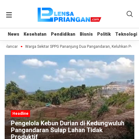
News
News
Kesehatan
Kesehatan
Pendidikan
Pendidikan
Bisnis
Bisnis
Politik
Politik
Teknologi
Teknologi
kaplancar
Warga Sekitar SPPG Pananjung Dua Pangandaran, Keluhkan Pola
Headline
Pengelola Kebun Durian di Kedungwuluh
Pangandaran Sulap Lahan Tidak
Produktif ‎