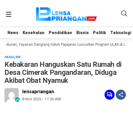
News
News
Kesehatan
Kesehatan
Pendidikan
Pendidikan
Bisnis
Bisnis
Politik
Politik
Teknologi
Teknologi
 Liburan, Yayasan Dangiang Galuh Pajajaran Luncurkan Program ULAS di Langka
HEADLINE
Kebakaran Hanguskan Satu Rumah di
Desa Cimerak Pangandaran, Diduga
Akibat Obat Nyamuk
lensapriangan
8 Nov 2025 - 17:26 WIB