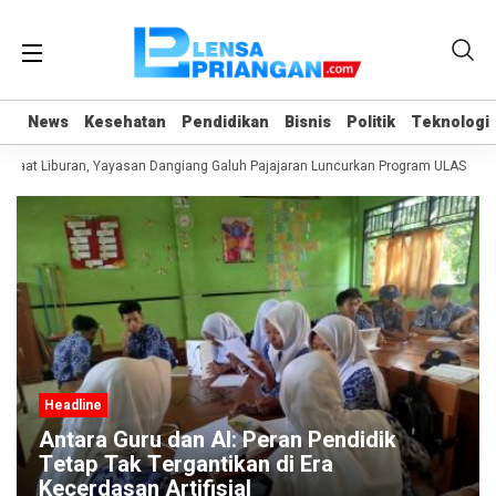
News
News
Kesehatan
Kesehatan
Pendidikan
Pendidikan
Bisnis
Bisnis
Politik
Politik
Teknologi
Teknologi
Saat Liburan, Yayasan Dangiang Galuh Pajajaran Luncurkan Program ULAS di La
Headline
Antara Guru dan AI: Peran Pendidik
Tetap Tak Tergantikan di Era
Kecerdasan Artifisial