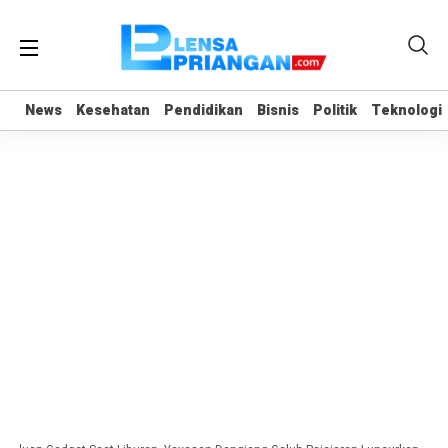
News
News
Kesehatan
Kesehatan
Pendidikan
Pendidikan
Bisnis
Bisnis
Politik
Politik
Teknologi
Teknologi