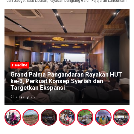
nduan Gadget Saat Liburan, Yayasan Dangiang Galuh Pajajaran Luncurkan Prog
Headline
Grand Palma Pangandaran Rayakan HUT
ke-3, Perkuat Konsep Syariah dan
Targetkan Ekspansi
6 hari yang lalu