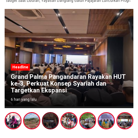
 Gadget Saat Liburan, Yayasan Dangiang Galuh Pajajaran Luncurkan Program U
Headline
Rayakan HUT
Akhirnya, Tiga Anak Pemulung 
ah dan
Bekasi Dapat Perhatian Disdik
Pangandaran, PGRI, dan BAZN
6 hari yang lalu