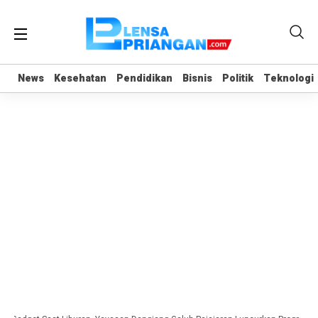
News
News
Kesehatan
Kesehatan
Pendidikan
Pendidikan
Bisnis
Bisnis
Politik
Politik
Teknologi
Teknologi