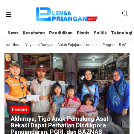
News
News
Kesehatan
Kesehatan
Pendidikan
Pendidikan
Bisnis
Bisnis
Politik
Politik
Teknologi
Teknologi
Saat Liburan, Yayasan Dangiang Galuh Pajajaran Luncurkan Program ULAS di La
Headline
Akhirnya, Tiga Anak Pemulung Asal
Bekasi Dapat Perhatian Disdikpora
Pangandaran, PGRI, dan BAZNAS