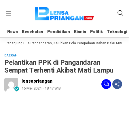
News
News
Kesehatan
Kesehatan
Pendidikan
Pendidikan
Bisnis
Bisnis
Politik
Politik
Teknologi
Teknologi
PG Pananjung Dua Pangandaran, Keluhkan Pola Pengadaan Bahan Baku MBG
DAERAH
Pelantikan PPK di Pangandaran
Sempat Terhenti Akibat Mati Lampu
lensapriangan
16 Mei 2024 - 18:47 WIB