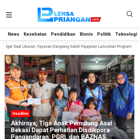
News
News
Kesehatan
Kesehatan
Pendidikan
Pendidikan
Bisnis
Bisnis
Politik
Politik
Teknologi
Teknologi
dget Saat Liburan, Yayasan Dangiang Galuh Pajajaran Luncurkan Program ULAS
Headline
Akhirnya, Tiga Anak Pemulung Asal
Bekasi Dapat Perhatian Disdikpora
Pangandaran, PGRI, dan BAZNAS