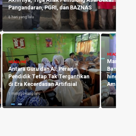
 Asal Bekasi Dapat Perhatian Disdikpora
Kemar
NAS
untu
1 hari y
HEADLINE
Manfaat Aplikasi Pronalin Cek,
HEADLI
Bantu Ibu Hamil Kenali Risiko
Penge
kan
hingga Siapkan Persalinan Lebih
Kedu
Aman
Lahan
1 minggu yang lalu
2 hari y