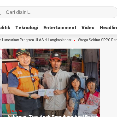
litik
litik
Teknologi
Teknologi
Entertainment
Entertainment
Video
Video
Headli
Headli
uncurkan Program ULAS di Langkaplancar
Warga Sekitar SPPG Pananj
HEADLI