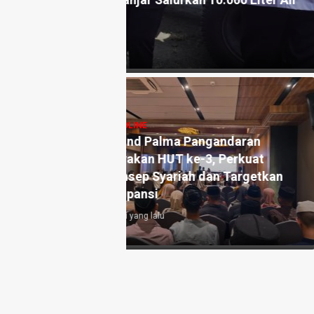
an 10.000 Liter Air
Akhirnya, Tiga Anak Pemulung
Pangandaran, PGRI, dan BAZ
6 hari yang lalu
angandaran
HEADLINE
e-3, Perkuat
Antara Guru dan AI: Peran
h dan Targetkan
Pendidik Tetap Tak Terganti
di Era Kecerdasan Artifisial
1 minggu yang lalu