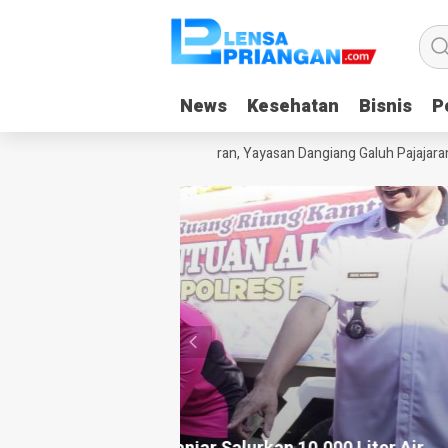
News
News
Kesehatan
Kesehatan
Bisnis
Bisnis
Po
Po
k Kecanduan Gadget Saat Liburan, Yayasan Dangiang Galuh Pajajaran L
HEADLINE