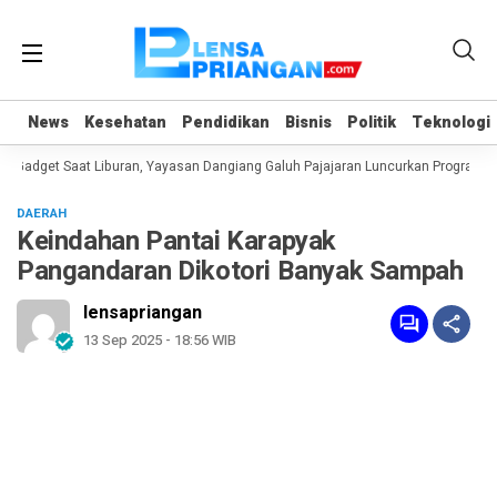
News
News
Kesehatan
Kesehatan
Pendidikan
Pendidikan
Bisnis
Bisnis
Politik
Politik
Teknologi
Teknologi
Gadget Saat Liburan, Yayasan Dangiang Galuh Pajajaran Luncurkan Program ULA
DAERAH
Keindahan Pantai Karapyak
Pangandaran Dikotori Banyak Sampah
lensapriangan
13 Sep 2025 - 18:56 WIB