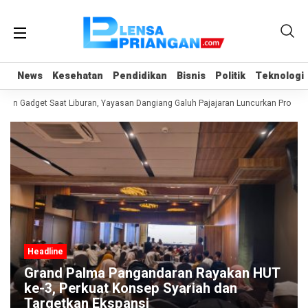
News
News
Kesehatan
Kesehatan
Pendidikan
Pendidikan
Bisnis
Bisnis
Politik
Politik
Teknologi
Teknologi
an Gadget Saat Liburan, Yayasan Dangiang Galuh Pajajaran Luncurkan Program
Headline
Grand Palma Pangandaran Rayakan HUT
ke-3, Perkuat Konsep Syariah dan
Targetkan Ekspansi