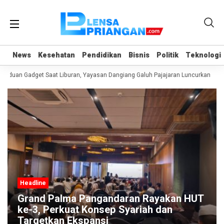
News
News
Kesehatan
Kesehatan
Pendidikan
Pendidikan
Bisnis
Bisnis
Politik
Politik
Teknologi
Teknologi
nduan Gadget Saat Liburan, Yayasan Dangiang Galuh Pajajaran Luncurkan Prog
Headline
Grand Palma Pangandaran Rayakan HUT
ke-3, Perkuat Konsep Syariah dan
Targetkan Ekspansi