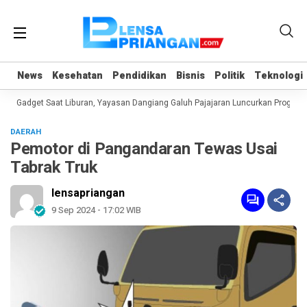
News
News
Kesehatan
Kesehatan
Pendidikan
Pendidikan
Bisnis
Bisnis
Politik
Politik
Teknologi
Teknologi
n Gadget Saat Liburan, Yayasan Dangiang Galuh Pajajaran Luncurkan Program U
DAERAH
Pemotor di Pangandaran Tewas Usai
Tabrak Truk
lensapriangan
9 Sep 2024 - 17:02 WIB