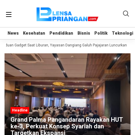
News
News
Kesehatan
Kesehatan
Pendidikan
Pendidikan
Bisnis
Bisnis
Politik
Politik
Teknologi
Teknologi
nduan Gadget Saat Liburan, Yayasan Dangiang Galuh Pajajaran Luncurkan Prog
Headline
Grand Palma Pangandaran Rayakan HUT
ke-3, Perkuat Konsep Syariah dan
Targetkan Ekspansi