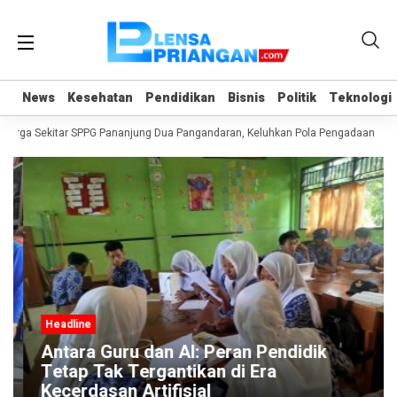
News
News
Kesehatan
Kesehatan
Pendidikan
Pendidikan
Bisnis
Bisnis
Politik
Politik
Teknologi
Teknologi
Warga Sekitar SPPG Pananjung Dua Pangandaran, Keluhkan Pola Pengadaan Ba
Headline
Antara Guru dan AI: Peran Pendidik
Tetap Tak Tergantikan di Era
Kecerdasan Artifisial