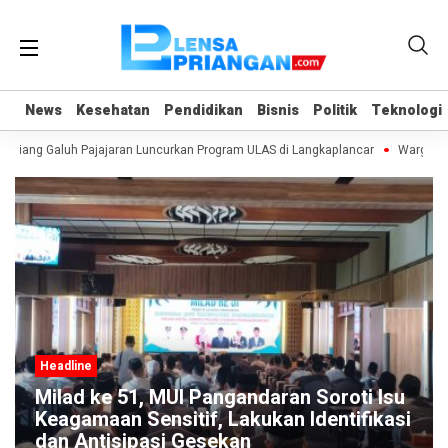
News
News
Kesehatan
Kesehatan
Pendidikan
Pendidikan
Bisnis
Bisnis
Politik
Politik
Teknologi
Teknologi
ngiang Galuh Pajajaran Luncurkan Program ULAS di Langkaplancar
Warga Se
Headline
Milad ke 51, MUI Pangandaran Soroti Isu
Keagamaan Sensitif, Lakukan Identifikasi
dan Antisipasi Gesekan