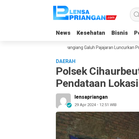
News
News
Kesehatan
Kesehatan
Bisnis
Bisnis
Po
Po
t Saat Liburan, Yayasan Dangiang Galuh Pajajaran Luncurkan Program 
DAERAH
Polsek Cihaurbeut
Pendataan Lokas
lensapriangan
29 Apr 2024 - 12:51 WIB