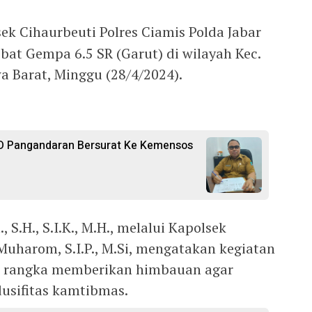
sek Cihaurbeuti Polres Ciamis Polda Jabar
at Gempa 6.5 SR (Garut) di wilayah Kec.
wa Barat, Minggu (28/4/2024).
D Pangandaran Bersurat Ke Kemensos
S.H., S.I.K., M.H., melalui Kapolsek
Muharom, S.I.P., M.Si, mengatakan kegiatan
m rangka memberikan himbauan agar
sifitas kamtibmas.