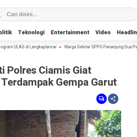
litik
litik
Teknologi
Teknologi
Entertainment
Entertainment
Video
Video
Headli
Headli
ULAS di Langkaplancar
Warga Sekitar SPPG Pananjung Dua Pangandar
i Polres Ciamis Giat
i Terdampak Gempa Garut