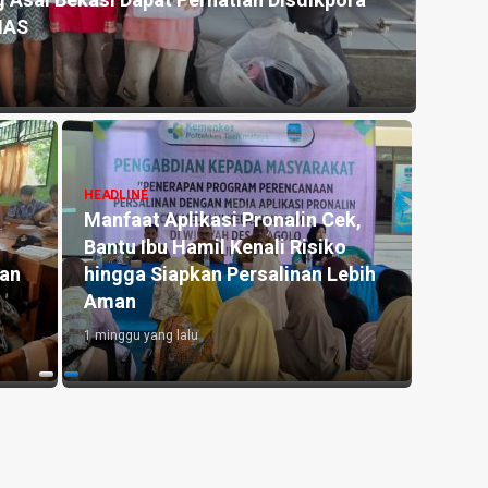
 Asal Bekasi Dapat Perhatian Disdikpora
Kemar
NAS
untu
20 jam y
HEADLINE
Manfaat Aplikasi Pronalin Cek,
HEADLI
Bantu Ibu Hamil Kenali Risiko
Penge
kan
hingga Siapkan Persalinan Lebih
Kedu
Aman
Lahan
1 minggu yang lalu
1 hari y