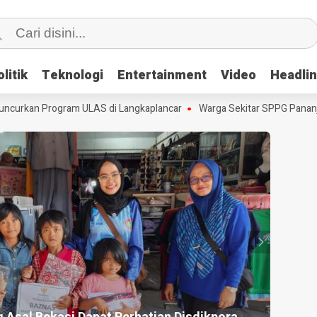
litik
litik
Teknologi
Teknologi
Entertainment
Entertainment
Video
Video
Headli
Headli
urkan Program ULAS di Langkaplancar
Warga Sekitar SPPG Pananjun
HEADLI