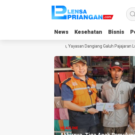
News
News
Kesehatan
Kesehatan
Bisnis
Bisnis
Po
Po
Kecanduan Gadget Saat Liburan, Yayasan Dangiang Galuh Pajajaran Lunc
HEADLINE