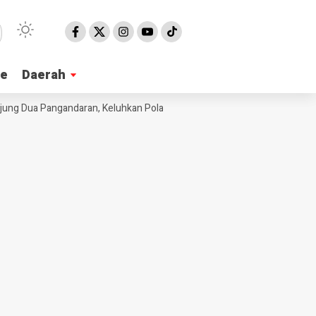
ne
ne
Daerah
Daerah
g Dua Pangandaran, Keluhkan Pola Pengadaan Bahan Baku MBG
Ribua
NE