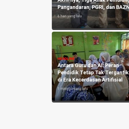
an 10.000 Liter Air
Akhirnya, Tiga Anak Pemulung
Pangandaran, PGRI, dan BAZ
6 hari yang lalu
angandaran
HEADLINE
e-3, Perkuat
Antara Guru dan AI: Peran
h dan Targetkan
Pendidik Tetap Tak Terganti
di Era Kecerdasan Artifisial
1 minggu yang lalu