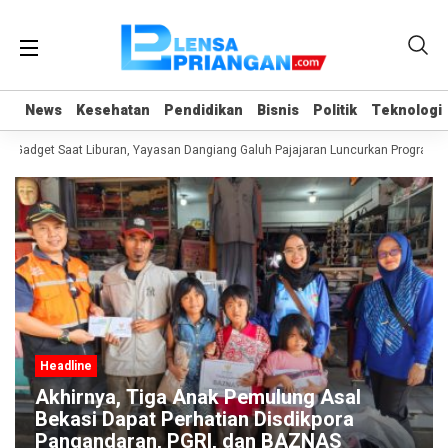
News
News
Kesehatan
Kesehatan
Pendidikan
Pendidikan
Bisnis
Bisnis
Politik
Politik
Teknologi
Teknologi
 Gadget Saat Liburan, Yayasan Dangiang Galuh Pajajaran Luncurkan Program UL
Headline
Akhirnya, Tiga Anak Pemulung Asal
Bekasi Dapat Perhatian Disdikpora
Pangandaran, PGRI, dan BAZNAS