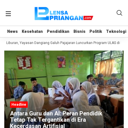
News
News
Kesehatan
Kesehatan
Pendidikan
Pendidikan
Bisnis
Bisnis
Politik
Politik
Teknologi
Teknologi
t Liburan, Yayasan Dangiang Galuh Pajajaran Luncurkan Program ULAS di Lang
Headline
Antara Guru dan AI: Peran Pendidik
Tetap Tak Tergantikan di Era
Kecerdasan Artifisial