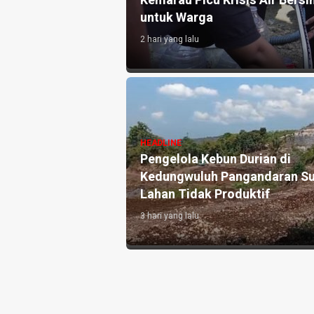
atian Disdikpora
Kemarau Picu Krisis Air Bersih
untuk Warga
2 hari yang lalu
si Pronalin Cek,
HEADLINE
 Kenali Risiko
Pengelola Kebun Durian di
 Persalinan Lebih
Kedungwuluh Pangandaran Su
Lahan Tidak Produktif ‎
3 hari yang lalu