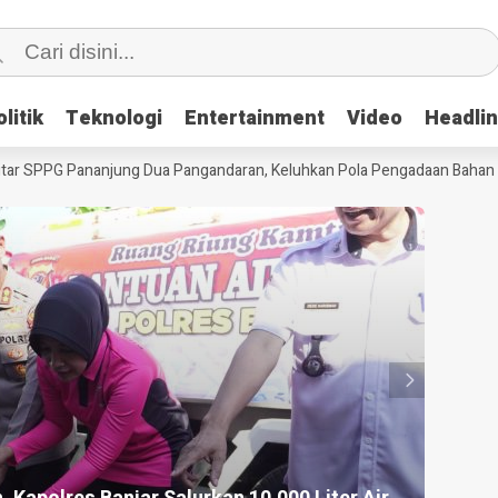
litik
litik
Teknologi
Teknologi
Entertainment
Entertainment
Video
Video
Headli
Headli
 SPPG Pananjung Dua Pangandaran, Keluhkan Pola Pengadaan Bahan Ba
HEADLI