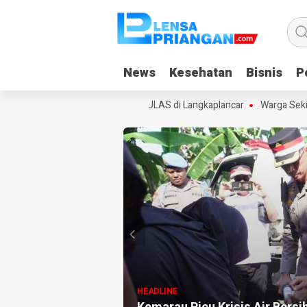
News
News
Kesehatan
Kesehatan
Bisnis
Bisnis
Po
Po
 Pajajaran Luncurkan Program ULAS di Langkaplancar
Warga Sekitar
HEADLINE