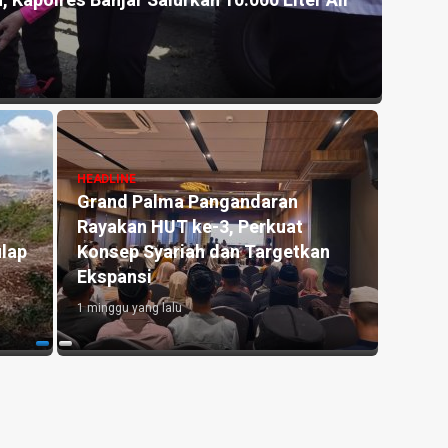
, Kapolres Banjar Salurkan 10.000 Liter Air
Akhir
Pang
1 mingg
HEADLINE
Grand Palma Pangandaran
HEADLI
Rayakan HUT ke-3, Perkuat
Antar
lap
Konsep Syariah dan Targetkan
Pendi
Ekspansi
di Er
1 minggu yang lalu
1 mingg