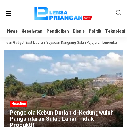
News
News
Kesehatan
Kesehatan
Pendidikan
Pendidikan
Bisnis
Bisnis
Politik
Politik
Teknologi
Teknologi
nduan Gadget Saat Liburan, Yayasan Dangiang Galuh Pajajaran Luncurkan Prog
Headline
Pengelola Kebun Durian di Kedungwuluh
Pangandaran Sulap Lahan Tidak
Produktif ‎