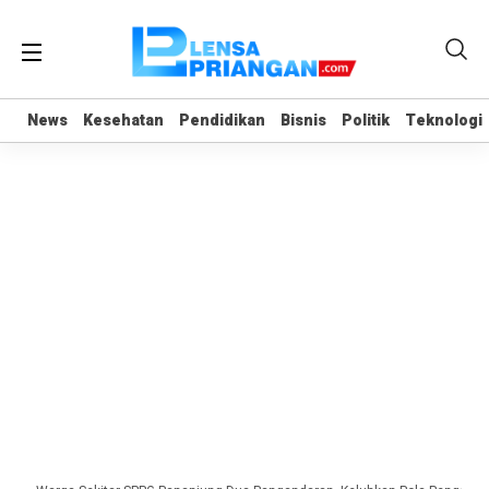
News
News
Kesehatan
Kesehatan
Pendidikan
Pendidikan
Bisnis
Bisnis
Politik
Politik
Teknologi
Teknologi