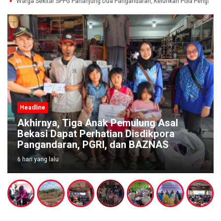
r
Warga Sekitar SPPG Pananjung Dua Pangandaran, Keluhkan Pola Pengada
Headline
Akhirnya, Tiga Anak Pemulung Asal
Bekasi Dapat Perhatian Disdikpora
Pangandaran, PGRI, dan BAZNAS
6 hari yang lalu