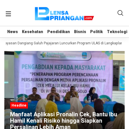
News
News
Kesehatan
Kesehatan
Pendidikan
Pendidikan
Bisnis
Bisnis
Politik
Politik
Teknologi
Teknologi
 Yayasan Dangiang Galuh Pajajaran Luncurkan Program ULAS di Langkaplancar
Headline
Manfaat Aplikasi Pronalin Cek, Bantu Ibu
Hamil Kenali Risiko hingga Siapkan
Persalinan Lebih Aman