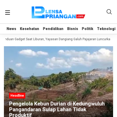
News
News
Kesehatan
Kesehatan
Pendidikan
Pendidikan
Bisnis
Bisnis
Politik
Politik
Teknologi
Teknologi
anduan Gadget Saat Liburan, Yayasan Dangiang Galuh Pajajaran Luncurkan Pro
Headline
Pengelola Kebun Durian di Kedungwuluh
Pangandaran Sulap Lahan Tidak
Produktif ‎