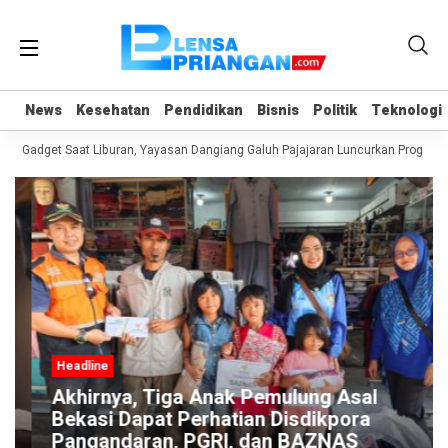
News
News
Kesehatan
Kesehatan
Pendidikan
Pendidikan
Bisnis
Bisnis
Politik
Politik
Teknologi
Teknologi
n Gadget Saat Liburan, Yayasan Dangiang Galuh Pajajaran Luncurkan Program 
Headline
Akhirnya, Tiga Anak Pemulung Asal
Bekasi Dapat Perhatian Disdikpora
Pangandaran, PGRI, dan BAZNAS