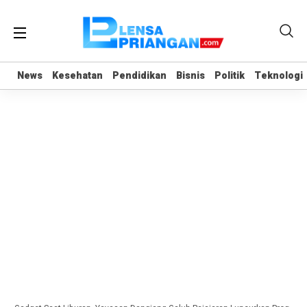
News
News
Kesehatan
Kesehatan
Pendidikan
Pendidikan
Bisnis
Bisnis
Politik
Politik
Teknologi
Teknologi