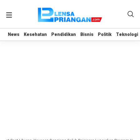
News
News
Kesehatan
Kesehatan
Pendidikan
Pendidikan
Bisnis
Bisnis
Politik
Politik
Teknologi
Teknologi