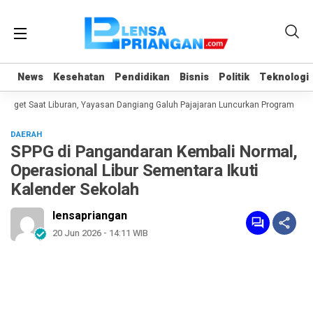
News
News
Kesehatan
Kesehatan
Pendidikan
Pendidikan
Bisnis
Bisnis
Politik
Politik
Teknologi
Teknologi
get Saat Liburan, Yayasan Dangiang Galuh Pajajaran Luncurkan Program ULAS 
DAERAH
SPPG di Pangandaran Kembali Normal,
Operasional Libur Sementara Ikuti
Kalender Sekolah
lensapriangan
20 Jun 2026 - 14:11 WIB