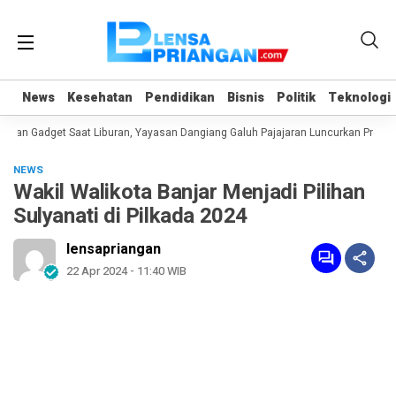
News
News
Kesehatan
Kesehatan
Pendidikan
Pendidikan
Bisnis
Bisnis
Politik
Politik
Teknologi
Teknologi
an Gadget Saat Liburan, Yayasan Dangiang Galuh Pajajaran Luncurkan Program
NEWS
Wakil Walikota Banjar Menjadi Pilihan
Sulyanati di Pilkada 2024
lensapriangan
22 Apr 2024 - 11:40 WIB